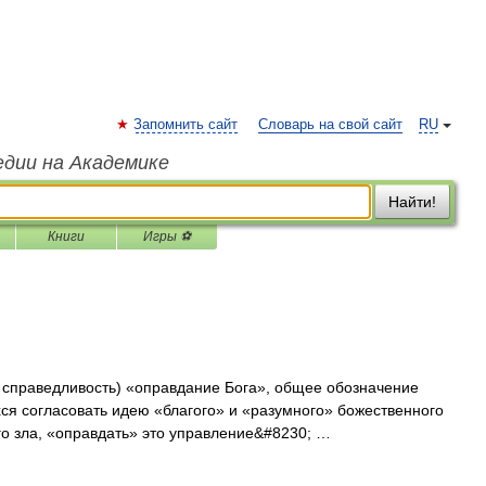
Запомнить сайт
Словарь на свой сайт
RU
едии на Академике
Найти!
Книги
Игры ⚽
ke справедливость) «оправдание Бога», общее обозначение
ся согласовать идею «благого» и «разумного» божественного
о зла, «оправдать» это управление&#8230; …