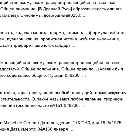
щийся ко всему, всем; распространяющийся на всех, все;
Общее внимание. [В Древней Руси] образовывалась единая
 (Лихачев). Синонимы: всео/бщий&#8230; …
печать; ходячая монета, форма, штемпель, формула, избитая
м, пуансон, клише, прописная истина, избитое выражение,
 штамп трафарет, шаблон, стандарт …
 Относящийся ко всему, всем; распространяющийся на всех,
недостатки. Общее положение. Общее правило. □ Хозяин был
ь его соделалась общею. Пушкин,&#8230; …
стетики, характеризующая особый, присущий только искусству
ствительности. О. также называют любое явление, творчески
ведении (особенно часто &#151;&#8230; …
 Michel de Certeau Дата рождения: 17&#160;мая 1925(1925
нция Дата смерти: 9&#160;января …