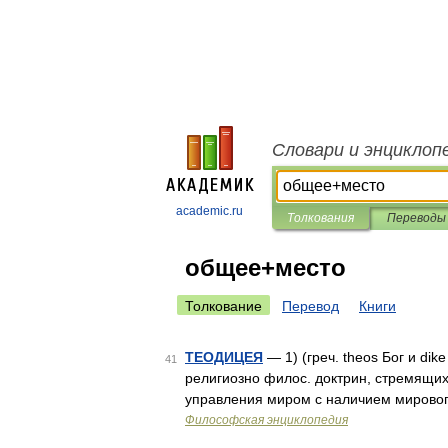
Словари и энциклоп
academic.ru
Толкования
Переводы
общее+место
Толкование
Перевод
Книги
ТЕОДИЦЕЯ
— 1) (греч. theos Бог и di
41
религиозно филос. доктрин, стремящих
управления миром с наличием мировог
Философская энциклопедия