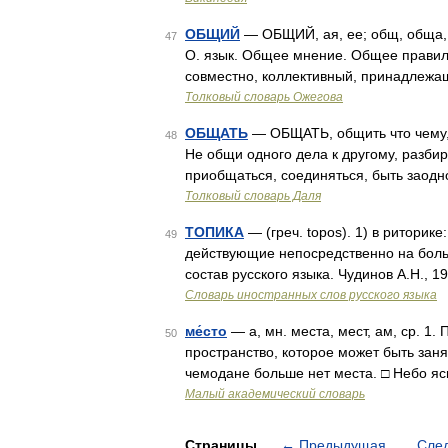
ОБЩИЙ
— ОБЩИЙ, ая, ее; общ, обща, 
47
О. язык. Общее мнение. Общее правил
совместно, коллективный, принадлежащ
Толковый словарь Ожегова
ОБЩАТЬ
— ОБЩАТЬ, общить что чему, 
48
Не общи одного дела к другому, разбир
приобщаться, соединяться, быть заодно;
Толковый словарь Даля
ТОПИКА
— (греч. topos). 1) в риторике
49
действующие непосредственно на боль
состав русского языка. Чудинов А.Н., 1
Словарь иностранных слов русского языка
ме́сто
— а, мн. места, мест, ам, ср. 1.
50
пространство, которое может быть занят
чемодане больше нет места. □ Небо я
Малый академический словарь
Страницы
←
Предыдущая
Сле