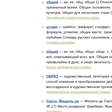
общий
— ая, ее; общ, обща/ 1) Относя
42
признанный всеми. Общее положение. 
культура, общая для нескольких стран
Популярный словарь русского языка
штамп
— шаблон, трафарет, стандарт; 
43
формула, штампик, общее место, трюиз
набойник Словарь русских синонимов.
Словарь синонимов
о́бщий
— ая, ее; общ, обща, обще. 1.
44
всё; охватывающий всех, всё. Общие 
чрезвычайно в духе, и скоро веселост
Малый академический словарь
ОБРАЗ
— художественный, категория э
45
способ освоения и преобразования дей
воссозданное в художественном произ
Литературный энциклопедический словарь
Серто, Мишель де
— Мишель де Серто
46
05 17) Место рождения: Шамбери, Фра
Википедия