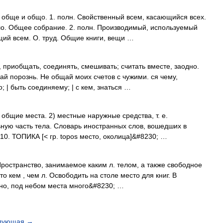
обще и общо. 1. полн. Свойственный всем, касающийся всех.
о. Общее собрание. 2. полн. Производимый, используемый
ий всем. О. труд. Общие книги, вещи …
приобщать, соединять, смешивать; считать вместе, заодно.
ай порознь. Не общай моих счетов с чужими. ся чему,
 | быть соединяему; | с кем, знаться …
: общие места. 2) местные наружные средства, т. е.
ную часть тела. Словарь иностранных слов, вошедших в
910. ТОПИКА [< гр. topos место, околица]&#8230; …
 Пространство, занимаемое каким л. телом, а также свободное
о кем , чем л. Освободить на столе место для книг. В
сно, под небом места много&#8230; …
дующая
→