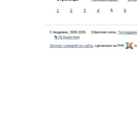
1
2
3
4
5
6
© Академик, 2000-2026
Обратная связь:
Техподдерж
👣 Путешествия
Экспорт словарей на сайты
, сделанные на PHP,
Jo