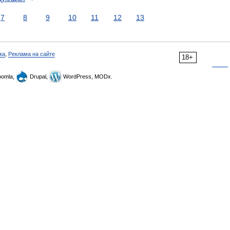
7
8
9
10
11
12
13
ка
,
Реклама на сайте
18+
omla,
Drupal,
WordPress, MODx.